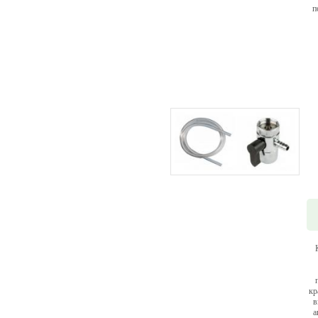
п
кр
в
а