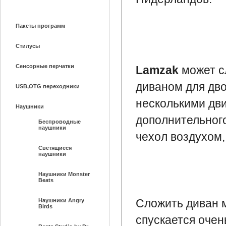
Пакеты программ
Стилусы
Сенсорные перчатки
Lamzak
может сл
диваном для дво
USB,OTG переходники
несколькими дви
Наушники
дополнительног
Беспроводные
наушники
чехол воздухом,
Светящиеся
наушники
Наушники Monster
Beats
Сложить диван м
Наушники Angry
Birds
спускается очен